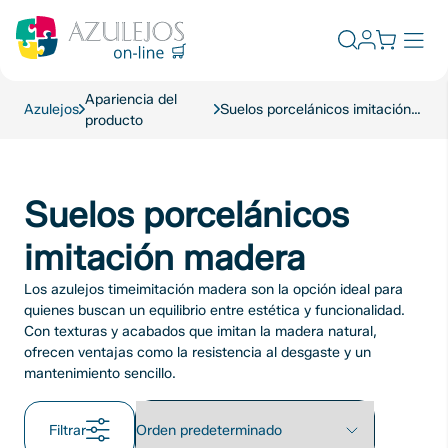
Skip
to
Abrir
content
el
formulario
Apariencia del
de
Azulejos
Suelos porcelánicos imitación madera
producto
búsqueda
Suelos porcelánicos
imitación madera
Los azulejos timeimitación madera son la opción ideal para
quienes buscan un equilibrio entre estética y funcionalidad.
Con texturas y acabados que imitan la madera natural,
ofrecen ventajas como la resistencia al desgaste y un
mantenimiento sencillo.
Filtrar