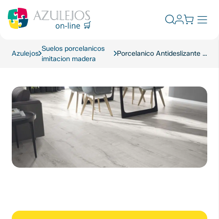
Skip
to
Abrir
content
el
formulario
Suelos porcelanicos
de
Azulejos
Porcelanico Antideslizante Yukon Grey 23×120
imitacion madera
búsqueda