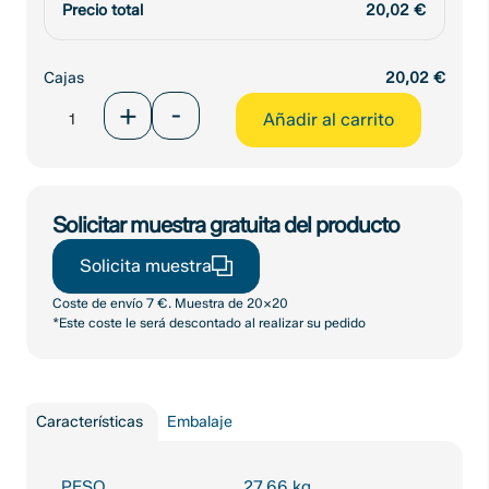
Precio total
20,02
€
Cajas
20,02
€
Porcelanico
+
-
Añadir al carrito
Antideslizante
Yukon
Grey
23x120
cantidad
Solicitar muestra gratuita del producto
Solicita muestra
Coste de envío 7 €. Muestra de 20x20
*Este coste le será descontado al realizar su pedido
Características
Embalaje
PESO
27,66 kg