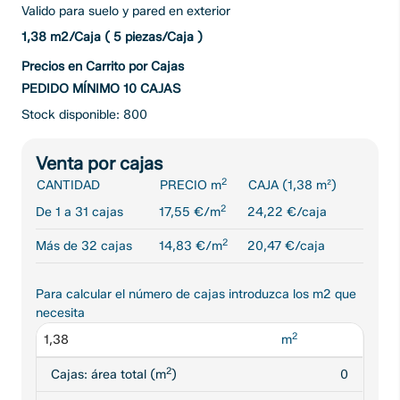
Valido para suelo y pared en exterior
1,38 m2/Caja ( 5 piezas/Caja )
Precios en Carrito por Cajas
PEDIDO MÍNIMO 10 CAJAS
Stock disponible: 800
Venta por cajas
2
CANTIDAD
PRECIO m
CAJA (1,38 m²)
2
De 1 a 31 cajas
17,55 €/m
24,22 €/caja
2
Más de 32 cajas
14,83 €/m
20,47 €/caja
Para calcular el número de cajas introduzca los m2 que
necesita
2
m
2
Cajas: área total (m
)
0