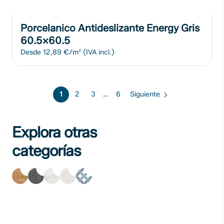
Porcelanico Antideslizante Energy Gris
60.5x60.5
Desde
12,89 €/m²
(IVA incl.)
1
2
3
…
6
Siguiente
Suelos
Explora otras
porcelánicos
Azulejos
Azulejos
categorías
imitación
imitación
imitación
Azulejos
Baldosas
madera
Piedra
Mármol
Blancos
Hidráulicas