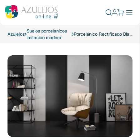
Skip
to
Abrir
content
el
formulario
Suelos porcelanicos
de
Azulejos
Porcelánico Rectificado Black Night Mate 60×60
imitacion madera
búsqueda