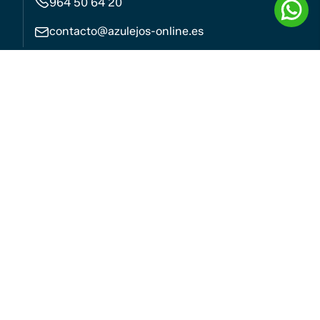
964 50 64 20
contacto@azulejos-online.es
Newsletter
Acepto la
Política de Privacidad
.
Aviso legal
Política de cookies
Política de privacidad
Accesibilidad
Mi cuenta