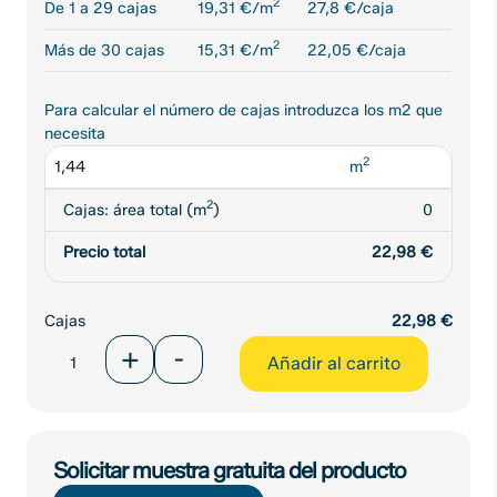
2
De 1 a 29 cajas
19,31 €/m
27,8 €/caja
2
Más de 30 cajas
15,31 €/m
22,05 €/caja
Para calcular el número de cajas introduzca los m2 que
necesita
2
m
2
Cajas: área total (m
)
0
Precio total
22,98
€
Cajas
22,98
€
Porcelánico
+
-
Añadir al carrito
Rectificado
Black
Night
Mate
60x60
Solicitar muestra gratuita del producto
cantidad