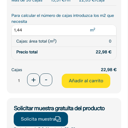
Más de 30 cajas
15,31 €/m
22,05 €/caja
Para calcular el número de cajas introduzca los m2 que
necesita
2
m
2
Cajas: área total (m
)
0
Precio total
22,98
€
Cajas
22,98
€
Porcelánico
+
-
Añadir al carrito
Halley
Argent
Rectificado
Mate
60x60
Solicitar muestra gratuita del producto
cantidad
Solicita muestra