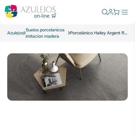
Skip
to
Abrir
content
el
formulario
Suelos porcelanicos
de
Azulejos
Porcelánico Halley Argent Rectificado Mate 60×60
imitacion madera
búsqueda