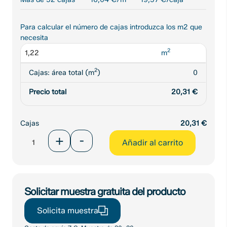
Para calcular el número de cajas introduzca los m2 que
necesita
2
m
2
Cajas: área total (m
)
0
Precio total
20,31
€
Cajas
20,31
€
Porcelánico
+
-
Añadir al carrito
Dover
Blue
Mate
45x45
cantidad
Solicitar muestra gratuita del producto
Solicita muestra