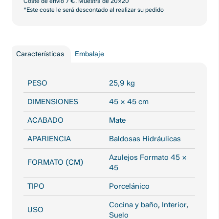
Coste de envío 7 €. Muestra de 20x20
*Este coste le será descontado al realizar su pedido
Características
Embalaje
PESO
25,9 kg
DIMENSIONES
45 × 45 cm
ACABADO
Mate
APARIENCIA
Baldosas Hidráulicas
Azulejos Formato 45 x
FORMATO (CM)
45
TIPO
Porcelánico
Cocina y baño
,
Interior
,
USO
Suelo