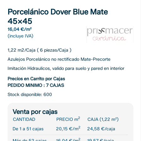
Porcelánico Dover Blue Mate
45×45
16,04 €/m²
(incluye IVA)
1,22 m2/Caja ( 6 piezas/Caja )
Azulejos Porcelánico no rectificado Mate-Precorte
Imitación Hidraulicos, valido para suelo y pared en interior
Precios en Carrito por Cajas
PEDIDO MINIMO : 7 CAJAS
Stock disponible: 600
Venta por cajas
2
CANTIDAD
PRECIO m
CAJA (1,22 m²)
2
De 1 a 51 cajas
20,15 €/m
24,58 €/caja
2
Más de 52 cajas
16,04 €/m
19,57 €/caja