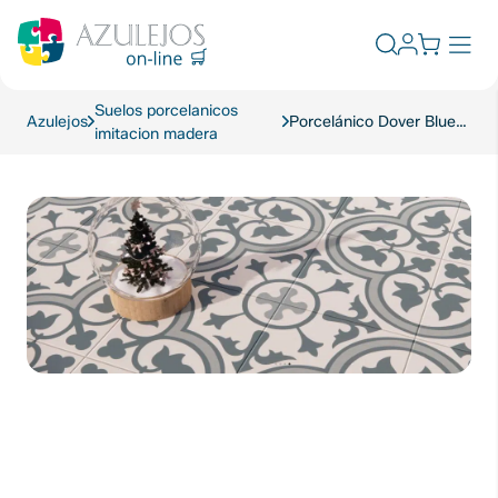
Skip
to
Abrir
content
el
formulario
Suelos porcelanicos
de
Azulejos
Porcelánico Dover Blue Mate 45×45
imitacion madera
búsqueda